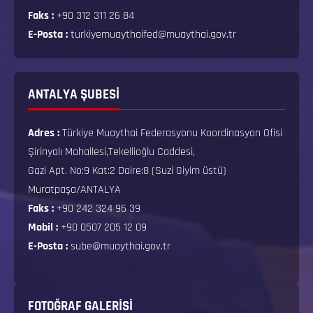
Faks :
+90 312 311 26 84
E-Posta :
turkiyemuaythaifed@muaythai.gov.tr
ANTALYA ŞUBESİ
Adres :
Türkiye Muaythai Federasyonu Koordinasyon Ofisi
Şirinyalı Mahallesi,Tekellioğlu Caddesi,
Gazi Apt. No:9 Kat:2 Daire:8 (Suzi Giyim üstü)
Muratpaşa/ANTALYA
Faks :
+90 242 324 96 39
Mobil :
+90 0507 205 12 09
E-Posta :
sube@muaythai.gov.tr
FOTOĞRAF GALERISI