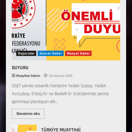
Duyurular
Güncel Haber
Manşet Haber
DUYURU
Muaythai Admin
24 Haziran 2026
2027 yılında askerlik hizmetini Yedek Subay, Yedek
Astsubay, Erbaş/Er ve Bedelli Er statülerinde yerine
getirmeyi planlayan elit...
Devamını oku
TÜRKİYE MUAYTHAİ