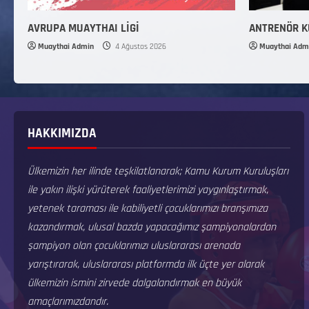
AVRUPA MUAYTHAI LİGİ
ANTRENÖR 
Muaythai Admin
4 Ağustos 2026
Muaythai Adm
HAKKIMIZDA
Ülkemizin her ilinde teşkilatlanarak; Kamu Kurum Kuruluşları
ile yakın ilişki yürüterek faaliyetlerimizi yaygınlaştırmak,
yetenek taraması ile kabiliyetli çocuklarımızı branşımıza
kazandırmak, ulusal bazda yapacağımız şampiyonalardan
şampiyon olan çocuklarımızı uluslararası arenada
yarıştırarak, uluslararası platformda ilk üçte yer alarak
ülkemizin ismini zirvede dalgalandırmak en büyük
amaçlarımızdandır.