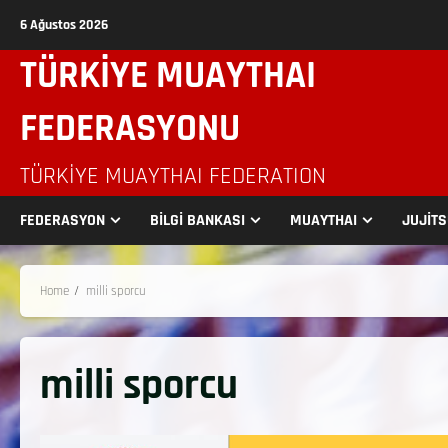
6 Ağustos 2026
TÜRKİYE MUAYTHAI
FEDERASYONU
TÜRKIYE MUAYTHAI FEDERATION
FEDERASYON
BİLGİ BANKASI
MUAYTHAI
JUJİT
Home
milli sporcu
milli sporcu