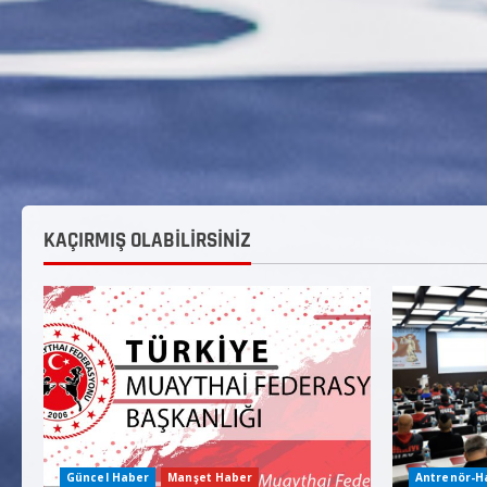
KAÇIRMIŞ OLABİLİRSİNİZ
Güncel Haber
Manşet Haber
Antrenör-