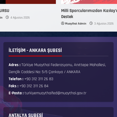
KURSU
Milli Sporcularımızdan Kızılay’
Destek
in
4 Ağustos 2026
Muaythai Admin
3 Ağustos 2026
İLETİŞİM - ANKARA ŞUBESİ
Adres :
Türkiye Muaythai Federasyonu, Anıttepe Mahallesi,
Gençlik Caddesi No: 5/5 Çankaya / ANKARA
Telefon :
+90 312 311 26 83
Faks :
+90 312 311 26 84
E-Posta :
turkiyemuaythaifed@muaythai.gov.tr
ANTALYA ŞUBESİ