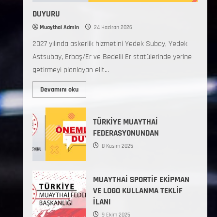
DUYURU
Muaythai Admin
24 Haziran 2026
2027 yılında askerlik hizmetini Yedek Subay, Yedek
Astsubay, Erbaş/Er ve Bedelli Er statülerinde yerine
getirmeyi planlayan elit...
Devamını oku
TÜRKİYE MUAYTHAİ
FEDERASYONUNDAN
8 Kasım 2025
MUAYTHAİ SPORTİF EKİPMAN
VE LOGO KULLANMA TEKLİF
İLANI
9 Ekim 2025