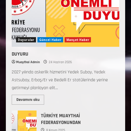
Duyurular
Güncel Haber
Manşet Haber
DUYURU
Muaythai Admin
24 Haziran 2026
2027 yılında askerlik hizmetini Yedek Subay, Yedek
Astsubay, Erbaş/Er ve Bedelli Er statülerinde yerine
getirmeyi planlayan elit...
Devamını oku
TÜRKİYE MUAYTHAİ
FEDERASYONUNDAN
8 Kasım 2025