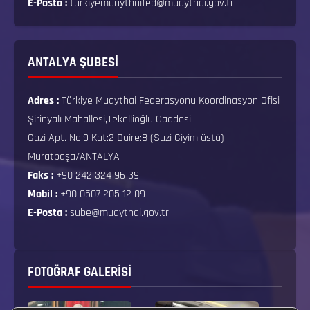
E-Posta :
turkiyemuaythaifed@muaythai.gov.tr
ANTALYA ŞUBESİ
Adres :
Türkiye Muaythai Federasyonu Koordinasyon Ofisi
Şirinyalı Mahallesi,Tekellioğlu Caddesi,
Gazi Apt. No:9 Kat:2 Daire:8 (Suzi Giyim üstü)
Muratpaşa/ANTALYA
Faks :
+90 242 324 96 39
Mobil :
+90 0507 205 12 09
E-Posta :
sube@muaythai.gov.tr
FOTOĞRAF GALERISI