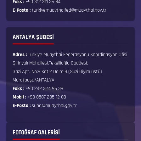
Faks :
+90 312 311 26 84
E-Posta :
turkiyemuaythaifed@muaythai.gov.tr
ANTALYA ŞUBESİ
Adres :
Türkiye Muaythai Federasyonu Koordinasyon Ofisi
Şirinyalı Mahallesi,Tekellioğlu Caddesi,
Gazi Apt. No:9 Kat:2 Daire:8 (Suzi Giyim üstü)
Muratpaşa/ANTALYA
Faks :
+90 242 324 96 39
Mobil :
+90 0507 205 12 09
E-Posta :
sube@muaythai.gov.tr
FOTOĞRAF GALERISI