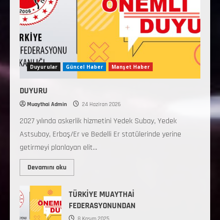
Duyurular
Güncel Haber
Manşet Haber
DUYURU
Muaythai Admin
24 Haziran 2026
2027 yılında askerlik hizmetini Yedek Subay, Yedek
Astsubay, Erbaş/Er ve Bedelli Er statülerinde yerine
getirmeyi planlayan elit...
Devamını oku
TÜRKİYE MUAYTHAİ
FEDERASYONUNDAN
8 Kasım 2025