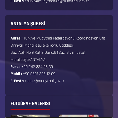
E-Posta :
turkiyemuaythaifed@muaythai.gov.tr
ANTALYA ŞUBESİ
Adres :
Türkiye Muaythai Federasyonu Koordinasyon Ofisi
Şirinyalı Mahallesi,Tekellioğlu Caddesi,
Gazi Apt. No:9 Kat:2 Daire:8 (Suzi Giyim üstü)
Muratpaşa/ANTALYA
Faks :
+90 242 324 96 39
Mobil :
+90 0507 205 12 09
E-Posta :
sube@muaythai.gov.tr
FOTOĞRAF GALERISI