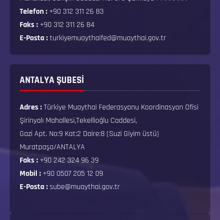
Telefon :
+90 312 311 26 83
Faks :
+90 312 311 26 84
E-Posta :
turkiyemuaythaifed@muaythai.gov.tr
ANTALYA ŞUBESİ
Adres :
Türkiye Muaythai Federasyonu Koordinasyon Ofisi
Şirinyalı Mahallesi,Tekellioğlu Caddesi,
Gazi Apt. No:9 Kat:2 Daire:8 (Suzi Giyim üstü)
Muratpaşa/ANTALYA
Faks :
+90 242 324 96 39
Mobil :
+90 0507 205 12 09
E-Posta :
sube@muaythai.gov.tr