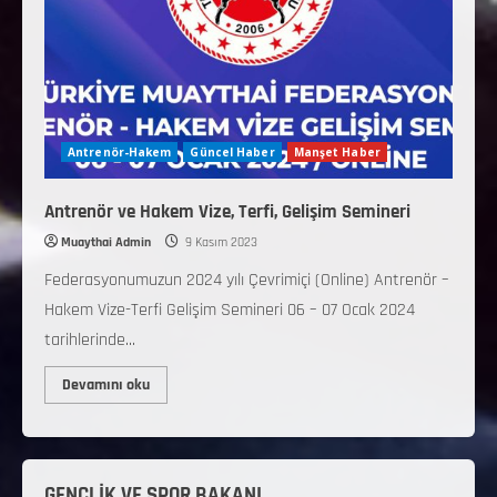
Antrenör-Hakem
Güncel Haber
Manşet Haber
Antrenör ve Hakem Vize, Terfi, Gelişim Semineri
Muaythai Admin
9 Kasım 2023
Federasyonumuzun 2024 yılı Çevrimiçi (Online) Antrenör –
Hakem Vize-Terfi Gelişim Semineri 06 – 07 Ocak 2024
tarihlerinde...
Devamını oku
GENÇLİK VE SPOR BAKANI