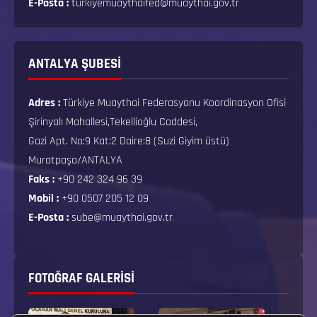
E-Posta :
turkiyemuaythaifed@muaythai.gov.tr
ANTALYA ŞUBESİ
Adres :
Türkiye Muaythai Federasyonu Koordinasyon Ofisi
Şirinyalı Mahallesi,Tekellioğlu Caddesi,
Gazi Apt. No:9 Kat:2 Daire:8 (Suzi Giyim üstü)
Muratpaşa/ANTALYA
Faks :
+90 242 324 96 39
Mobil :
+90 0507 205 12 09
E-Posta :
sube@muaythai.gov.tr
FOTOĞRAF GALERISI