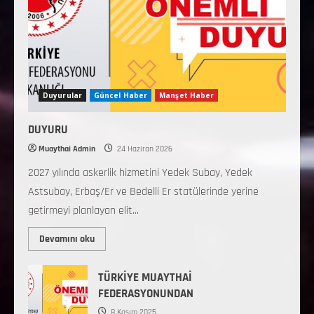
Duyurular
Güncel Haber
Manşet Haber
DUYURU
Muaythai Admin
24 Haziran 2026
2027 yılında askerlik hizmetini Yedek Subay, Yedek
Astsubay, Erbaş/Er ve Bedelli Er statülerinde yerine
getirmeyi planlayan elit...
Devamını oku
TÜRKİYE MUAYTHAİ
FEDERASYONUNDAN
8 Kasım 2025