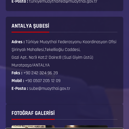
E-Posta :
turkiyemuaythaifed@muaythai.gov.tr
ANTALYA ŞUBESİ
Adres :
Türkiye Muaythai Federasyonu Koordinasyon Ofisi
Şirinyalı Mahallesi,Tekellioğlu Caddesi,
Gazi Apt. No:9 Kat:2 Daire:8 (Suzi Giyim üstü)
Muratpaşa/ANTALYA
Faks :
+90 242 324 96 39
Mobil :
+90 0507 205 12 09
E-Posta :
sube@muaythai.gov.tr
FOTOĞRAF GALERISI