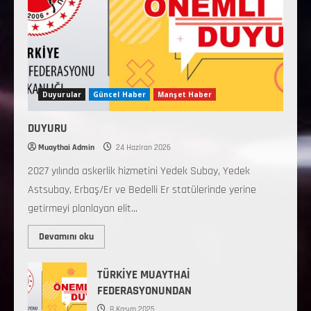
Duyurular
Güncel Haber
Manşet Haber
DUYURU
Muaythai Admin
24 Haziran 2026
2027 yılında askerlik hizmetini Yedek Subay, Yedek
Astsubay, Erbaş/Er ve Bedelli Er statülerinde yerine
getirmeyi planlayan elit...
Devamını oku
TÜRKİYE MUAYTHAİ
FEDERASYONUNDAN
8 Kasım 2025