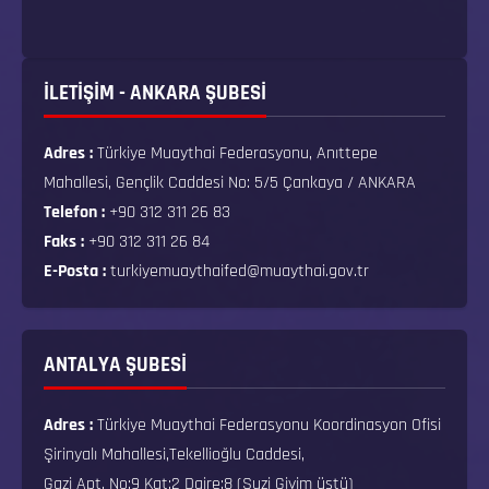
İLETİŞİM - ANKARA ŞUBESİ
Adres :
Türkiye Muaythai Federasyonu, Anıttepe
Mahallesi, Gençlik Caddesi No: 5/5 Çankaya / ANKARA
Telefon :
+90 312 311 26 83
Faks :
+90 312 311 26 84
E-Posta :
turkiyemuaythaifed@muaythai.gov.tr
ANTALYA ŞUBESİ
Adres :
Türkiye Muaythai Federasyonu Koordinasyon Ofisi
Şirinyalı Mahallesi,Tekellioğlu Caddesi,
Gazi Apt. No:9 Kat:2 Daire:8 (Suzi Giyim üstü)