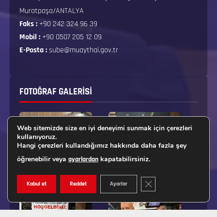
Muratpaşa/ANTALYA
Faks :
+90 242 324 96 39
Mobil :
+90 0507 205 12 09
E-Posta :
sube@muaythai.gov.tr
FOTOĞRAF GALERISI
Web sitemizde size en iyi deneyimi sunmak için çerezleri
kullanıyoruz.
Hangi çerezleri kullandığımız hakkında daha fazla şey
öğrenebilir veya
kapatabilirsiniz.
ayarlardan
GDPR ÇEREZ ŞERIDINI K
Kabul et
Reddet
Ayarlar