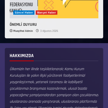
Güncel Haber
Manşet Haber
ÖNEMLİ DUYURU
Muaythai Admin
3 Ağustos 2026
HAKKIMIZDA
Ülkemizin her ilinde teşkilatlanarak; Kamu Kurum
Kuruluşları ile yakın ilişki yürüterek faaliyetlerimizi
yaygınlaştırmak, yetenek taraması ile kabiliyetli
çocuklarımızı branşımıza kazandırmak, ulusal bazda
yapacağımız şampiyonalardan şampiyon olan çocuklarımızı
uluslararası arenada yarıştırarak, uluslararası platformda