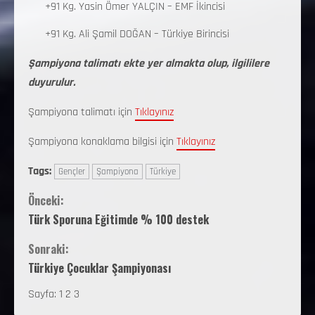
+91 Kg. Yasin Ömer YALÇIN – EMF İkincisi
+91 Kg. Ali Şamil DOĞAN – Türkiye Birincisi
Şampiyona talimatı ekte yer almakta olup, ilgililere
duyurulur.
Şampiyona talimatı için
Tıklayınız
Şampiyona konaklama bilgisi için
Tıklayınız
Tags:
Gençler
Şampiyona
Türkiye
Önceki:
Türk Sporuna Eğitimde % 100 destek
Sonraki:
Türkiye Çocuklar Şampiyonası
Sayfa:
1
2
3