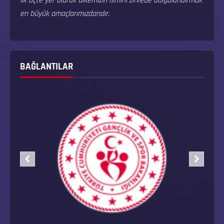
ilk üçte yer alarak ülkemizin ismini zirvede dalgalandırmak
en büyük amaçlarımızdandır.
BAĞLANTILAR