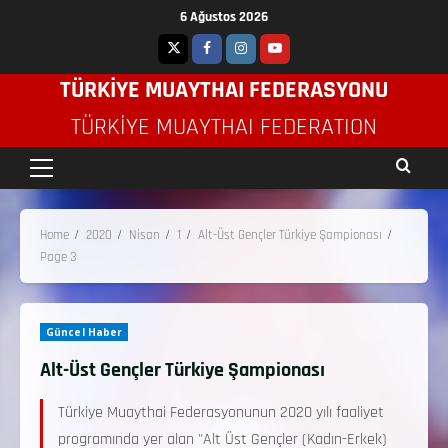
6 Ağustos 2026
TÜRKİYE MUAYTHAI FEDERASYONU
TÜRKIYE MUAYTHAI FEDERATION
Home
2020
Nisan
1
Alt-Üst Gençler Türkiye Şampionası
Page 3
Güncel Haber
Alt-Üst Gençler Türkiye Şampionası
Türkiye Muaythai Federasyonunun 2020 yılı faaliyet
programında yer alan "Alt Üst Gençler (Kadın-Erkek)