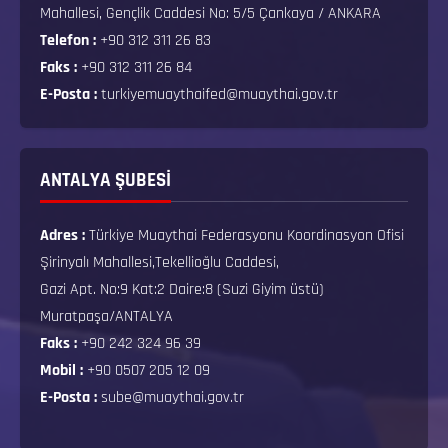
Mahallesi, Gençlik Caddesi No: 5/5 Çankaya / ANKARA
Telefon :
+90 312 311 26 83
Faks :
+90 312 311 26 84
E-Posta :
turkiyemuaythaifed@muaythai.gov.tr
ANTALYA ŞUBESİ
Adres :
Türkiye Muaythai Federasyonu Koordinasyon Ofisi
Şirinyalı Mahallesi,Tekellioğlu Caddesi,
Gazi Apt. No:9 Kat:2 Daire:8 (Suzi Giyim üstü)
Muratpaşa/ANTALYA
Faks :
+90 242 324 96 39
Mobil :
+90 0507 205 12 09
E-Posta :
sube@muaythai.gov.tr