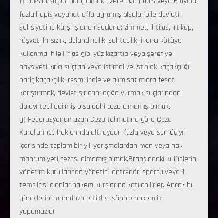
f) Taksirli suçlar hariç olmak üzere ağır hapis veya 6 aydan
fazla hapis veyahut affa uğramış olsalar bile devletin
şahsiyetine karşı işlenen suçlarla; zimmet, ihtilas, irtikap,
rüşvet, hırsızlık, dolandırıcılık, sahtecilik, inancı kötüye
kullanma, hileli iflas gibi yüz kızartıcı veya şeref ve
haysiyeti kırıcı suçtan veya istimal ve istihlak kaçakçılığı
hariç kaçakçılık, resmi ihale ve alım satımlara fesat
karıştırmak, devlet sırlarını açığa vurmak suçlarından
dolayı tecil edilmiş olsa dahi ceza almamış olmak.
g) Federasyonumuzun Ceza talimatına göre Ceza
Kurullarınca haklarında altı aydan fazla veya son üç yıl
içerisinde toplam bir yıl, yarışmalardan men veya hak
mahrumiyeti cezası almamış olmak.Branşındaki kulüplerin
yönetim kurullarında yönetici, antrenör, sporcu veya il
temsilcisi olanlar hakem kurslarına katılabilirler. Ancak bu
görevlerini muhafaza ettikleri sürece hakemlik
yapamazlar