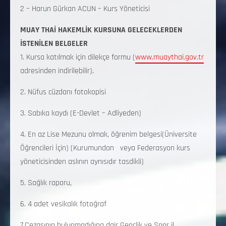
2 – Harun Gürkan ACUN – Kurs Yöneticisi
MUAY THAİ HAKEMLİK KURSUNA GELECEKLERDEN
İSTENİLEN BELGELER
1. Kursa katılmak için dilekçe formu (
www.muaythai.gov.tr
adresinden indirilebilir).
2. Nüfus cüzdanı fotokopisi
3. Sabıka kaydı (E-Devlet – Adliyeden)
4. En az Lise Mezunu olmak, öğrenim belgesi(Üniversite
Öğrencileri İçin) (Kurumundan veya Federasyon kurs
yöneticisinden aslının aynısıdır tasdikli)
5. Sağlık raporu,
6. 4 adet vesikalık fotoğraf
7.Cezasının bulunmadığına dair Gençlik ve Spor il