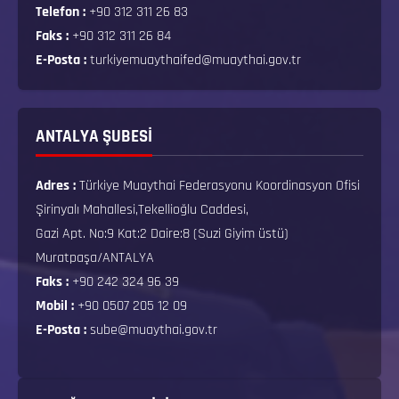
Telefon :
+90 312 311 26 83
Faks :
+90 312 311 26 84
E-Posta :
turkiyemuaythaifed@muaythai.gov.tr
ANTALYA ŞUBESİ
Adres :
Türkiye Muaythai Federasyonu Koordinasyon Ofisi
Şirinyalı Mahallesi,Tekellioğlu Caddesi,
Gazi Apt. No:9 Kat:2 Daire:8 (Suzi Giyim üstü)
Muratpaşa/ANTALYA
Faks :
+90 242 324 96 39
Mobil :
+90 0507 205 12 09
E-Posta :
sube@muaythai.gov.tr