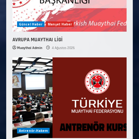
Güncel Haber
Manşet Haber
AVRUPA MUAYTHAI LİGİ
Muaythai Admin
4 Ağustos 2026
Antrenör-Hakem