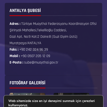
ANTALYA ŞUBESİ
Adres :
Türkiye Muaythai Federasyonu Koordinasyon Ofisi
Şirinyalı Mahallesi,Tekellioğlu Caddesi,
Gazi Apt. No:9 Kat:2 Daire:8 (Suzi Giyim üstü)
Muratpaşa/ANTALYA
Faks :
+90 242 324 96 39
Mobil :
+90 0507 205 12 09
E-Posta :
sube@muaythai.gov.tr
FOTOĞRAF GALERISI
Web sitemizde size en iyi deneyimi sunmak için çerezleri
kullanıyoruz.