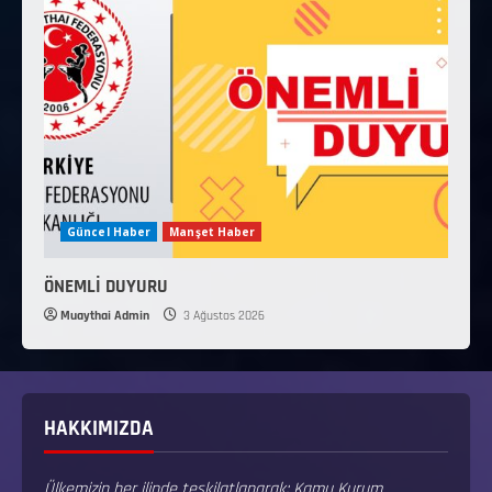
Güncel Haber
Manşet Haber
ÖNEMLİ DUYURU
Muaythai Admin
3 Ağustos 2026
HAKKIMIZDA
Ülkemizin her ilinde teşkilatlanarak; Kamu Kurum