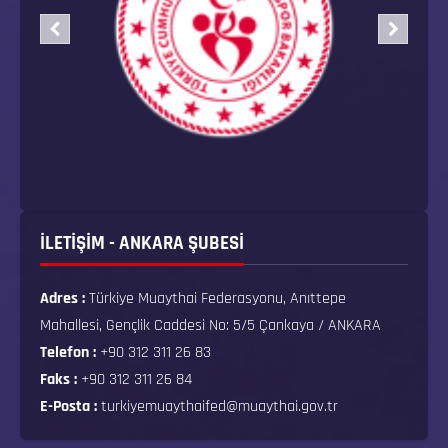
İLETİŞİM - ANKARA ŞUBESİ
Adres :
Türkiye Muaythai Federasyonu, Anıttepe
Mahallesi, Gençlik Caddesi No: 5/5 Çankaya / ANKARA
Telefon :
+90 312 311 26 83
Faks :
+90 312 311 26 84
E-Posta :
turkiyemuaythaifed@muaythai.gov.tr