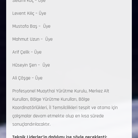
Selami Koç – Üye
Levent Kılıç – Üye
Mustafa Baş – Üye
Mahmut Uzun – Üye
Arif Çelik – Üye
Hüseyin Şen – Üye
Ali Çöşge – Üye
Profesyonel Muaythai Yürütme Kurulu, Merkez Alt
Kurulları, Bölge Yürütme Kurulları, Bölge
Koordinatörlükleri, İl Temsilcilikleri tespit ve atama için
çalışmalar devam etmekte olup en kısa sürede
sonuçlandırılacaktır.
Teknik Liderler’in dağılımı ise şöyle geçekleşti: