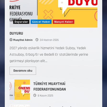
Duyurular
Güncel Haber
Manşet Haber
DUYURU
Muaythai Admin
24 Haziran 2026
2027 yılında askerlik hizmetini Yedek Subay, Yedek
Astsubay, Erbaş/Er ve Bedelli Er statülerinde yerine
getirmeyi planlayan elit...
Devamını oku
TÜRKİYE MUAYTHAİ
FEDERASYONUNDAN
8 Kasım 2025