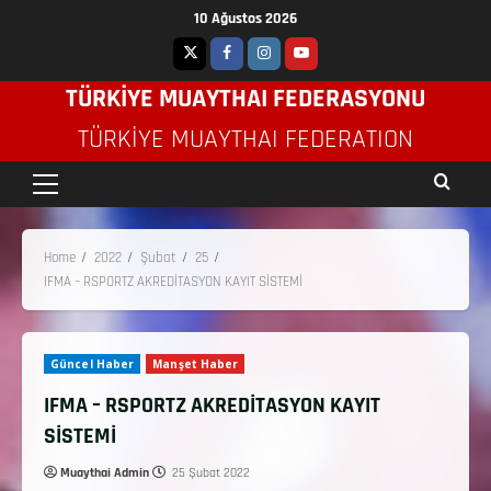
10 Ağustos 2026
TÜRKİYE MUAYTHAI FEDERASYONU
TÜRKIYE MUAYTHAI FEDERATION
Home
2022
Şubat
25
IFMA – RSPORTZ AKREDİTASYON KAYIT SİSTEMİ
Güncel Haber
Manşet Haber
IFMA – RSPORTZ AKREDİTASYON KAYIT
SİSTEMİ
Muaythai Admin
25 Şubat 2022