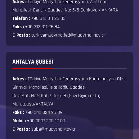
Adres :
Türkiye Muaythai Federasyonu, Anıttepe
Mahallesi, Gençlik Caddesi No: 5/5 Çankaya / ANKARA
Telefon :
+90 312 311 26 83
Faks :
+90 312 311 26 84
E-Posta :
turkiyemuaythaifed@muaythai.gov.tr
ANTALYA ŞUBESİ
Adres :
Türkiye Muaythai Federasyonu Koordinasyon Ofisi
Şirinyalı Mahallesi,Tekellioğlu Caddesi,
Gazi Apt. No:9 Kat:2 Daire:8 (Suzi Giyim üstü)
Muratpaşa/ANTALYA
Faks :
+90 242 324 96 39
Mobil :
+90 0507 205 12 09
E-Posta :
sube@muaythai.gov.tr