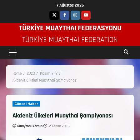
7 Ağustos 2026
TÜRKİYE MUAYTHAI FEDERASYONU
TÜRKIYE MUAYTHAI FEDERATION
Home
2023
Kasım
2
Akdeniz Ülkeleri Muaythai Şampiyonası
Güncel Haber
Akdeniz Ülkeleri Muaythai Şampiyonası
Muaythai Admin
2 Kasım 2023