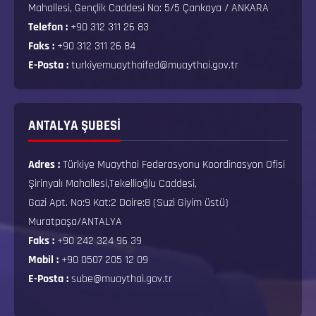
Mahallesi, Gençlik Caddesi No: 5/5 Çankaya / ANKARA
Telefon :
+90 312 311 26 83
Faks :
+90 312 311 26 84
E-Posta :
turkiyemuaythaifed@muaythai.gov.tr
ANTALYA ŞUBESİ
Adres :
Türkiye Muaythai Federasyonu Koordinasyon Ofisi
Şirinyalı Mahallesi,Tekellioğlu Caddesi,
Gazi Apt. No:9 Kat:2 Daire:8 (Suzi Giyim üstü)
Muratpaşa/ANTALYA
Faks :
+90 242 324 96 39
Mobil :
+90 0507 205 12 09
E-Posta :
sube@muaythai.gov.tr