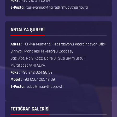
Faks :
+90 312 311 26 84
E-Posta :
turkiyemuaythaifed@muaythai.gov.tr
ANTALYA ŞUBESİ
Adres :
Türkiye Muaythai Federasyonu Koordinasyon Ofisi
Şirinyalı Mahallesi,Tekellioğlu Caddesi,
Gazi Apt. No:9 Kat:2 Daire:8 (Suzi Giyim üstü)
Muratpaşa/ANTALYA
Faks :
+90 242 324 96 39
Mobil :
+90 0507 205 12 09
E-Posta :
sube@muaythai.gov.tr
FOTOĞRAF GALERISI