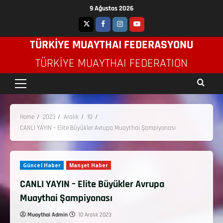
9 Ağustos 2026
TÜRKİYE MUAYTHAI FEDERASYONU
TÜRKIYE MUAYTHAI FEDERATION
Home
2023
Aralık
10
CANLI YAYIN – Elite Büyükler Avrupa Muaythai Şampiyonası
Güncel Haber
Manşet Haber
CANLI YAYIN – Elite Büyükler Avrupa
Muaythai Şampiyonası
Muaythai Admin
10 Aralık 2023