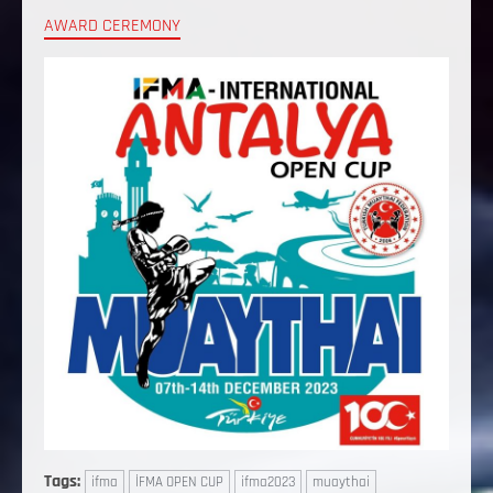
AWARD CEREMONY
Tags:
ifma
İFMA OPEN CUP
ifma2023
muaythai