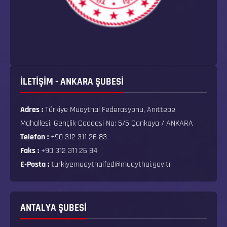
İLETİŞİM - ANKARA ŞUBESİ
Adres :
Türkiye Muaythai Federasyonu, Anıttepe
Mahallesi, Gençlik Caddesi No: 5/5 Çankaya / ANKARA
Telefon :
+90 312 311 26 83
Faks :
+90 312 311 26 84
E-Posta :
turkiyemuaythaifed@muaythai.gov.tr
ANTALYA ŞUBESİ