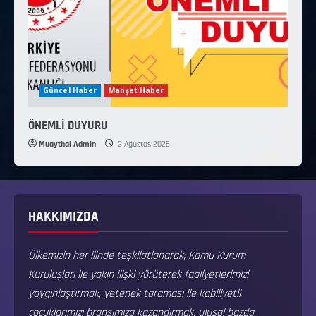
Güncel Haber
Manşet Haber
ÖNEMLİ DUYURU
Muaythai Admin
3 Ağustos 2026
HAKKIMIZDA
Ülkemizin her ilinde teşkilatlanarak; Kamu Kurum
Kuruluşları ile yakın ilişki yürüterek faaliyetlerimizi
yaygınlaştırmak, yetenek taraması ile kabiliyetli
çocuklarımızı branşımıza kazandırmak, ulusal bazda