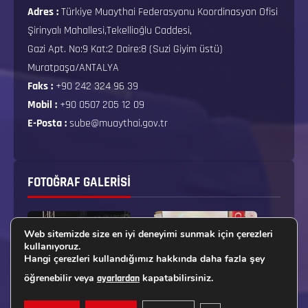
Adres :
Türkiye Muaythai Federasyonu Koordinasyon Ofisi
Şirinyalı Mahallesi,Tekellioğlu Caddesi,
Gazi Apt. No:9 Kat:2 Daire:8 (Suzi Giyim üstü)
Muratpaşa/ANTALYA
Faks :
+90 242 324 96 39
Mobil :
+90 0507 205 12 09
E-Posta :
sube@muaythai.gov.tr
FOTOĞRAF GALERISI
Web sitemizde size en iyi deneyimi sunmak için çerezleri
kullanıyoruz.
Hangi çerezleri kullandığımız hakkında daha fazla şey
öğrenebilir veya
kapatabilirsiniz.
ayarlardan