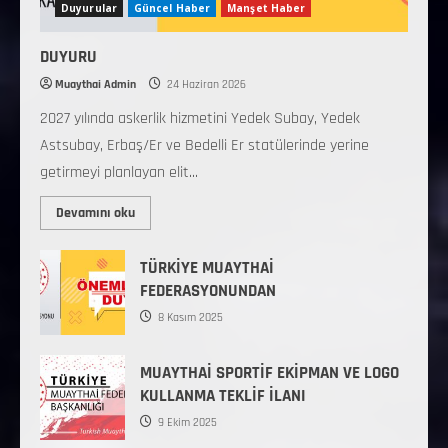
Duyurular
Güncel Haber
Manşet Haber
DUYURU
Muaythai Admin
24 Haziran 2026
2027 yılında askerlik hizmetini Yedek Subay, Yedek
Astsubay, Erbaş/Er ve Bedelli Er statülerinde yerine
getirmeyi planlayan elit...
Devamını oku
TÜRKİYE MUAYTHAİ
FEDERASYONUNDAN
8 Kasım 2025
MUAYTHAİ SPORTİF EKİPMAN VE LOGO
KULLANMA TEKLİF İLANI
9 Ekim 2025