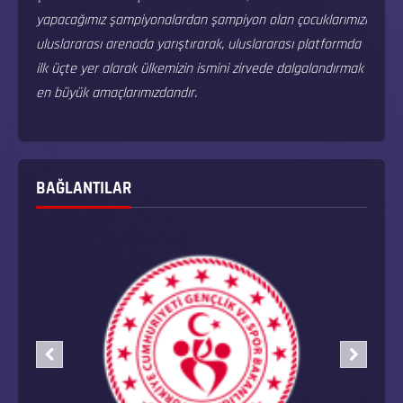
yapacağımız şampiyonalardan şampiyon olan çocuklarımızı
uluslararası arenada yarıştırarak, uluslararası platformda
ilk üçte yer alarak ülkemizin ismini zirvede dalgalandırmak
en büyük amaçlarımızdandır.
BAĞLANTILAR