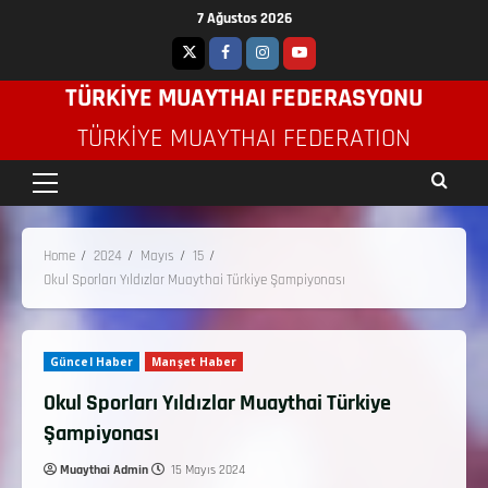
7 Ağustos 2026
TÜRKİYE MUAYTHAI FEDERASYONU
TÜRKIYE MUAYTHAI FEDERATION
Home
2024
Mayıs
15
Okul Sporları Yıldızlar Muaythai Türkiye Şampiyonası
Güncel Haber
Manşet Haber
Okul Sporları Yıldızlar Muaythai Türkiye
Şampiyonası
Muaythai Admin
15 Mayıs 2024