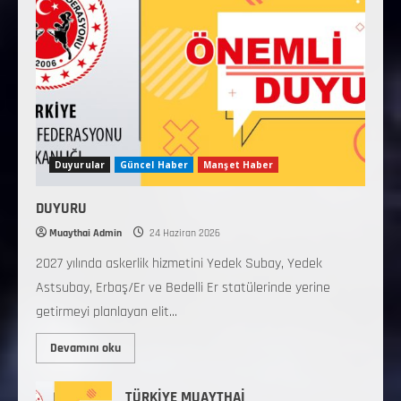
Duyurular
Güncel Haber
Manşet Haber
DUYURU
Muaythai Admin
24 Haziran 2026
2027 yılında askerlik hizmetini Yedek Subay, Yedek
Astsubay, Erbaş/Er ve Bedelli Er statülerinde yerine
getirmeyi planlayan elit...
Devamını oku
TÜRKİYE MUAYTHAİ