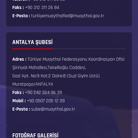
Faks :
+90 312 311 26 84
E-Posta :
turkiyemuaythaifed@muaythai.gov.tr
ANTALYA ŞUBESİ
Adres :
Türkiye Muaythai Federasyonu Koordinasyon Ofisi
Şirinyalı Mahallesi,Tekellioğlu Caddesi,
Gazi Apt. No:9 Kat:2 Daire:8 (Suzi Giyim üstü)
Muratpaşa/ANTALYA
Faks :
+90 242 324 96 39
Mobil :
+90 0507 205 12 09
E-Posta :
sube@muaythai.gov.tr
FOTOĞRAF GALERISI