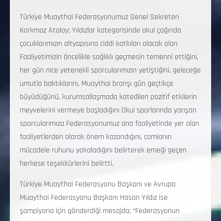
Türkiye Muaythai Federasyonumuz Genel Sekreteri
Korkmaz Atalay; Yıldızlar kategorisinde okul çağında
çocuklarımızın altyapısına ciddi katkıları olacak olan
Faaliyetimizin öncelikle sağlıklı geçmesin temenni ettiğini,
her gün nice yetenekli sporcularımızın yetiştiğini, geleceğe
umutla baktıklarını, Muaythai branşı gün geçtikçe
büyüdüğünü, kurumsallaşmada katedilen pozitif etkilerin
meyvelerini vermeye başladığını Okul sporlarında yarışan
sporcularımıza Federasyonumuz ana faaliyetinde yer alan
faaliyetlerden olarak önem kazandığını, camianın
mücadele ruhunu yakaladığını belirterek emeği geçen
herkese teşekkürlerini belirtti.
Türkiye Muaythai Federasyonu Başkanı ve Avrupa
Muaythai Federasyonu Başkanı Hasan Yıldız ise
şampiyona için gönderdiği mesajda; “Federasyonun