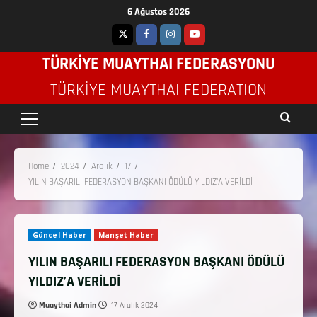
6 Ağustos 2026
TÜRKİYE MUAYTHAI FEDERASYONU
TÜRKIYE MUAYTHAI FEDERATION
Home
2024
Aralık
17
YILIN BAŞARILI FEDERASYON BAŞKANI ÖDÜLÜ YILDIZ’A VERİLDİ
Güncel Haber
Manşet Haber
YILIN BAŞARILI FEDERASYON BAŞKANI ÖDÜLÜ
YILDIZ’A VERİLDİ
Muaythai Admin
17 Aralık 2024