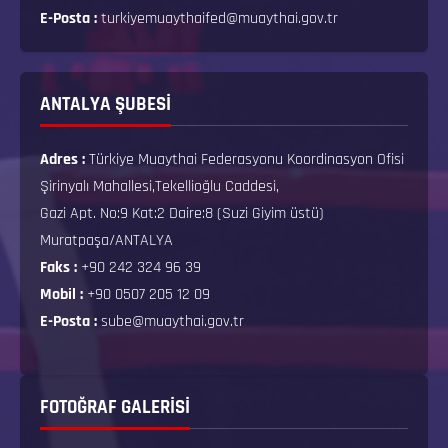
E-Posta :
turkiyemuaythaifed@muaythai.gov.tr
ANTALYA ŞUBESİ
Adres :
Türkiye Muaythai Federasyonu Koordinasyon Ofisi
Şirinyalı Mahallesi,Tekellioğlu Caddesi,
Gazi Apt. No:9 Kat:2 Daire:8 (Suzi Giyim üstü)
Muratpaşa/ANTALYA
Faks :
+90 242 324 96 39
Mobil :
+90 0507 205 12 09
E-Posta :
sube@muaythai.gov.tr
FOTOĞRAF GALERISI