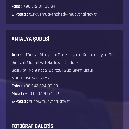
Faks :
+90 312 311 26 84
E-Posta :
turkiyemuaythaifed@muaythai.gov.tr
ANTALYA ŞUBESİ
Adres :
Türkiye Muaythai Federasyonu Koordinasyon Ofisi
Şirinyalı Mahallesi,Tekellioğlu Caddesi,
Gazi Apt. No:9 Kat:2 Daire:8 (Suzi Giyim üstü)
Muratpaşa/ANTALYA
Faks :
+90 242 324 96 39
Mobil :
+90 0507 205 12 09
E-Posta :
sube@muaythai.gov.tr
FOTOĞRAF GALERISI