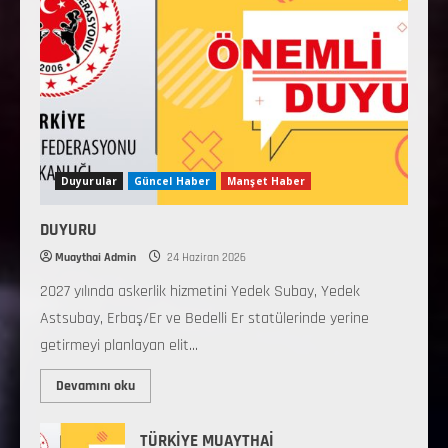
Duyurular
Güncel Haber
Manşet Haber
DUYURU
Muaythai Admin
24 Haziran 2026
2027 yılında askerlik hizmetini Yedek Subay, Yedek
Astsubay, Erbaş/Er ve Bedelli Er statülerinde yerine
getirmeyi planlayan elit...
Devamını oku
TÜRKİYE MUAYTHAİ