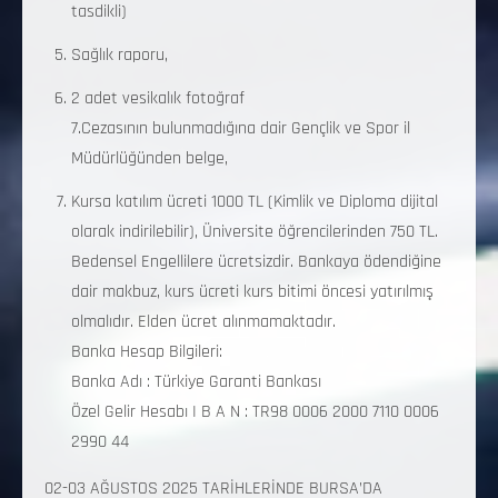
tasdikli)
Sağlık raporu,
2 adet vesikalık fotoğraf
7.Cezasının bulunmadığına dair Gençlik ve Spor il
Müdürlüğünden belge,
Kursa katılım ücreti 1000 TL (Kimlik ve Diploma dijital
olarak indirilebilir), Üniversite öğrencilerinden 750 TL.
Bedensel Engellilere ücretsizdir. Bankaya ödendiğine
dair makbuz, kurs ücreti kurs bitimi öncesi yatırılmış
olmalıdır. Elden ücret alınmamaktadır.
Banka Hesap Bilgileri:
Banka Adı : Türkiye Garanti Bankası
Özel Gelir Hesabı I B A N : TR98 0006 2000 7110 0006
2990 44
02-03 AĞUSTOS 2025 TARİHLERİNDE BURSA’DA