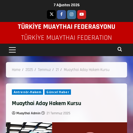
7 Ağustos 2026
TÜRKİYE MUAYTHAI FEDERASYONU
TÜRKIYE MUAYTHAI FEDERATION
Home
2025
Temmuz
21
Muaythai Aday Hakem Kursu
Antrenör-Hakem
Güncel Haber
Muaythai Aday Hakem Kursu
Muaythai Admin
21 Temmuz 2025