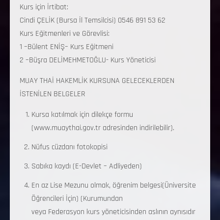
Kurs için İrtibat:
Cindi ÇELİK (Bursa İl Temsilcisi) 0546 891 53 62
Kurs Eğitmenleri ve Görevlisi:
1 –Bülent ENİŞ– Kurs Eğitmeni
2 –Büşra DELİMEHMETOĞLU- Kurs Yöneticisi
MUAY THAİ HAKEMLİK KURSUNA GELECEKLERDEN
İSTENİLEN BELGELER
Kursa katılmak için dilekçe formu
(www.muaythai.gov.tr adresinden indirilebilir).
Nüfus cüzdanı fotokopisi
Sabıka kaydı (E-Devlet – Adliyeden)
En az Lise Mezunu olmak, öğrenim belgesi(Üniversite
Öğrencileri İçin) (Kurumundan
veya Federasyon kurs yöneticisinden aslının aynısıdır