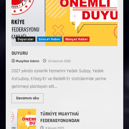
Duyurular
Güncel Haber
Manşet Haber
DUYURU
Muaythai Admin
24 Haziran 2026
2027 yılında askerlik hizmetini Yedek Subay, Yedek
Astsubay, Erbaş/Er ve Bedelli Er statülerinde yerine
getirmeyi planlayan elit...
Devamını oku
TÜRKİYE MUAYTHAİ
FEDERASYONUNDAN
8 Kasım 2025