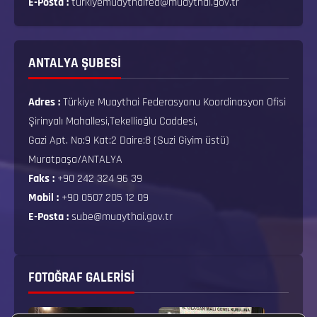
E-Posta :
turkiyemuaythaifed@muaythai.gov.tr
ANTALYA ŞUBESİ
Adres :
Türkiye Muaythai Federasyonu Koordinasyon Ofisi
Şirinyalı Mahallesi,Tekellioğlu Caddesi,
Gazi Apt. No:9 Kat:2 Daire:8 (Suzi Giyim üstü)
Muratpaşa/ANTALYA
Faks :
+90 242 324 96 39
Mobil :
+90 0507 205 12 09
E-Posta :
sube@muaythai.gov.tr
FOTOĞRAF GALERISI