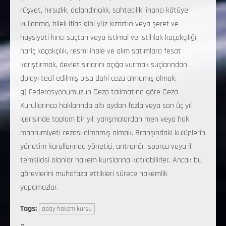
rüşvet, hırsızlık, dolandırıcılık, sahtecilik, inancı kötüye
kullanma, hileli iflas gibi yüz kızartıcı veya şeref ve
haysiyeti kırıcı suçtan veya istimal ve istihlak kaçakçılığı
hariç kaçakçılık, resmi ihale ve alım satımlara fesat
karıştırmak, devlet sırlarını açığa vurmak suçlarından
dolayı tecil edilmiş olsa dahi ceza almamış olmak.
g) Federasyonumuzun Ceza talimatına göre Ceza
Kurullarınca haklarında altı aydan fazla veya son üç yıl
içerisinde toplam bir yıl, yarışmalardan men veya hak
mahrumiyeti cezası almamış olmak. Branşındaki kulüplerin
yönetim kurullarında yönetici, antrenör, sporcu veya il
temsilcisi olanlar hakem kurslarına katılabilirler. Ancak bu
görevlerini muhafaza ettikleri sürece hakemlik
yapamazlar.
Tags:
aday hakem kursu