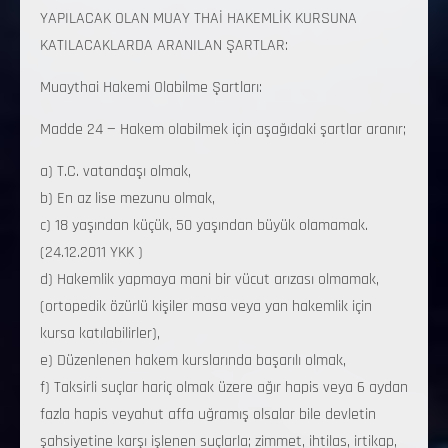
YAPILACAK OLAN MUAY THAİ HAKEMLİK KURSUNA
KATILACAKLARDA ARANILAN ŞARTLAR:
Muaythai Hakemi Olabilme Şartları:
Madde 24 — Hakem olabilmek için aşağıdaki şartlar aranır;
a) T.C. vatandaşı olmak,
b) En az lise mezunu olmak,
c) 18 yaşından küçük, 50 yaşından büyük olamamak.
(24.12.2011 YKK )
d) Hakemlik yapmaya mani bir vücut arızası olmamak,
(ortopedik özürlü kişiler masa veya yan hakemlik için
kursa katılabilirler),
e) Düzenlenen hakem kurslarında başarılı olmak,
f) Taksirli suçlar hariç olmak üzere ağır hapis veya 6 aydan
fazla hapis veyahut affa uğramış olsalar bile devletin
şahsiyetine karşı işlenen suçlarla; zimmet, ihtilas, irtikap,