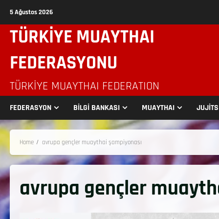
5 Ağustos 2026
TÜRKİYE MUAYTHAI
FEDERASYONU
TÜRKIYE MUAYTHAI FEDERATION
FEDERASYON
BİLGİ BANKASI
MUAYTHAI
JUJİT
Home
avrupa gençler muaythai şampiyonası
avrupa gençler muayth