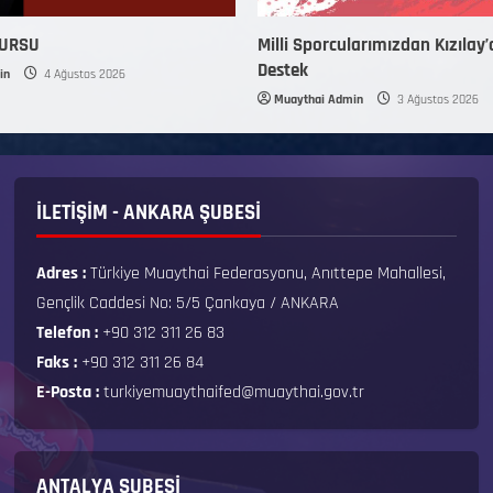
KURSU
Milli Sporcularımızdan Kızılay’
Destek
in
4 Ağustos 2026
Muaythai Admin
3 Ağustos 2026
İLETİŞİM - ANKARA ŞUBESİ
Adres :
Türkiye Muaythai Federasyonu, Anıttepe Mahallesi,
Gençlik Caddesi No: 5/5 Çankaya / ANKARA
Telefon :
+90 312 311 26 83
Faks :
+90 312 311 26 84
E-Posta :
turkiyemuaythaifed@muaythai.gov.tr
ANTALYA ŞUBESİ