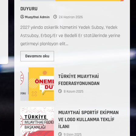
DUYURU
Muaythai Admin
24 Haziran 2026
2027 yılında askerlik hizmetini Yedek Subay, Yedek
Astsubay, Erbaş/Er ve Bedelli Er statülerinde yerine
getirmeyi planlayan elit...
Devamını oku
TÜRKİYE MUAYTHAİ
FEDERASYONUNDAN
8 Kasım 2025
MUAYTHAİ SPORTİF EKİPMAN
VE LOGO KULLANMA TEKLİF
İLANI
9 Ekim 2025