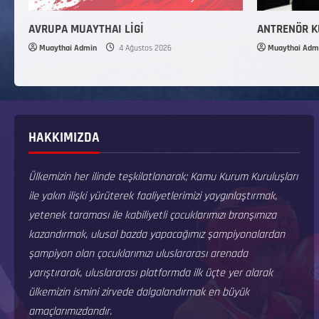
AVRUPA MUAYTHAI LİGİ
ANTRENÖR 
Muaythai Admin
4 Ağustos 2026
Muaythai Adm
HAKKIMIZDA
Ülkemizin her ilinde teşkilatlanarak; Kamu Kurum Kuruluşları
ile yakın ilişki yürüterek faaliyetlerimizi yaygınlaştırmak,
yetenek taraması ile kabiliyetli çocuklarımızı branşımıza
kazandırmak, ulusal bazda yapacağımız şampiyonalardan
şampiyon olan çocuklarımızı uluslararası arenada
yarıştırarak, uluslararası platformda ilk üçte yer alarak
ülkemizin ismini zirvede dalgalandırmak en büyük
amaçlarımızdandır.