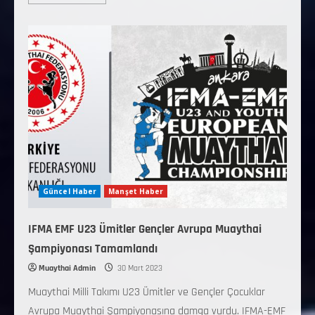
Güncel Haber
Manşet Haber
IFMA EMF U23 Ümitler Gençler Avrupa Muaythai
Şampiyonası Tamamlandı
Muaythai Admin
30 Mart 2023
Muaythai Milli Takımı U23 Ümitler ve Gençler Çocuklar
Avrupa Muaythai Şampiyonasına damga vurdu. IFMA-EMF