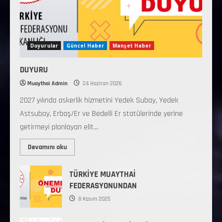
Duyurular
Güncel Haber
Manşet Haber
DUYURU
Muaythai Admin
24 Haziran 2026
2027 yılında askerlik hizmetini Yedek Subay, Yedek
Astsubay, Erbaş/Er ve Bedelli Er statülerinde yerine
getirmeyi planlayan elit...
Devamını oku
TÜRKİYE MUAYTHAİ
FEDERASYONUNDAN
8 Kasım 2025