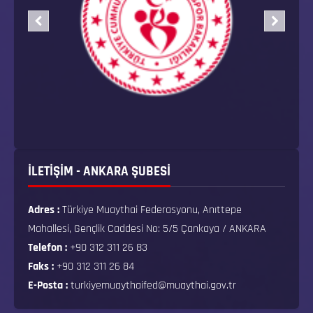
İLETİŞİM - ANKARA ŞUBESİ
Adres :
Türkiye Muaythai Federasyonu, Anıttepe
Mahallesi, Gençlik Caddesi No: 5/5 Çankaya / ANKARA
Telefon :
+90 312 311 26 83
Faks :
+90 312 311 26 84
E-Posta :
turkiyemuaythaifed@muaythai.gov.tr