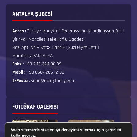
ANTALYA ŞUBESİ
Adres :
Türkiye Muaythai Federasyonu Koordinasyon Ofisi
Şirinyalı Mahallesi,Tekellioğlu Caddesi,
Gazi Apt. No:9 Kat:2 Daire:8 (Suzi Giyim üstü)
Muratpaşa/ANTALYA
Faks :
+90 242 324 96 39
Mobil :
+90 0507 205 12 09
E-Posta :
sube@muaythai.gov.tr
FOTOĞRAF GALERISI
Web sitemizde size en iyi deneyimi sunmak için çerezleri
kullanıyoruz.