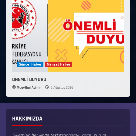
Güncel Haber
Manşet Haber
ÖNEMLİ DUYURU
Muaythai Admin
3 Ağustos 2026
HAKKIMIZDA
Ülkemizin her ilinde teşkilatlanarak; Kamu Kurum