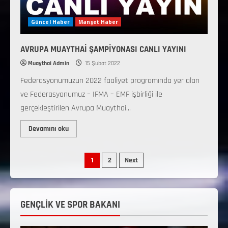
Güncel Haber
Manşet Haber
AVRUPA MUAYTHAİ ŞAMPİYONASI CANLI YAYINI
Muaythai Admin
15 Şubat 2022
Federasyonumuzun 2022 faaliyet programında yer alan
ve Federasyonumuz – IFMA – EMF işbirliği ile
gerçekleştirilen Avrupa Muaythai...
Devamını oku
1
2
Next
GENÇLİK VE SPOR BAKANI