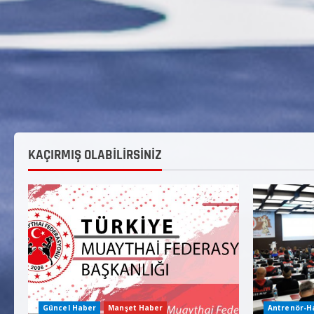
KAÇIRMIŞ OLABİLİRSİNİZ
Güncel Haber
Manşet Haber
Antrenör-