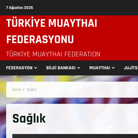
7 Ağustos 2026
TÜRKİYE MUAYTHAI
FEDERASYONU
TÜRKIYE MUAYTHAI FEDERATION
FEDERASYON
BİLGİ BANKASI
MUAYTHAI
JUJİT
Home
Sağlık
Sağlık