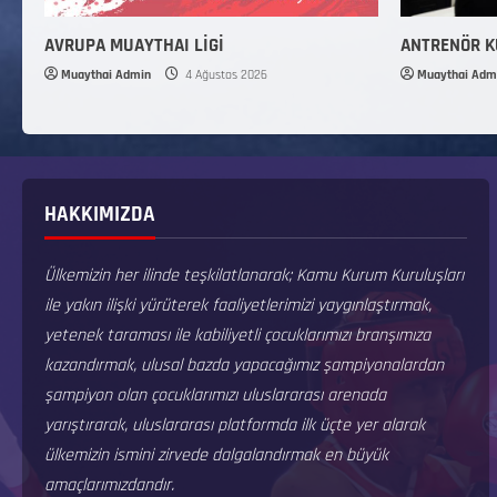
AVRUPA MUAYTHAI LİGİ
ANTRENÖR 
Muaythai Admin
4 Ağustos 2026
Muaythai Adm
HAKKIMIZDA
Ülkemizin her ilinde teşkilatlanarak; Kamu Kurum Kuruluşları
ile yakın ilişki yürüterek faaliyetlerimizi yaygınlaştırmak,
yetenek taraması ile kabiliyetli çocuklarımızı branşımıza
kazandırmak, ulusal bazda yapacağımız şampiyonalardan
şampiyon olan çocuklarımızı uluslararası arenada
yarıştırarak, uluslararası platformda ilk üçte yer alarak
ülkemizin ismini zirvede dalgalandırmak en büyük
amaçlarımızdandır.