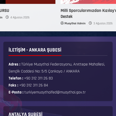
KURSU
Milli Sporcularımızdan Kızılay’
Destek
in
4 Ağustos 2026
Muaythai Admin
3 Ağustos 2026
İLETİŞİM - ANKARA ŞUBESİ
Adres :
Türkiye Muaythai Federasyonu, Anıttepe Mahallesi,
Gençlik Caddesi No: 5/5 Çankaya / ANKARA
Telefon :
+90 312 311 26 83
Faks :
+90 312 311 26 84
E-Posta :
turkiyemuaythaifed@muaythai.gov.tr
ANTALYA ŞUBESİ