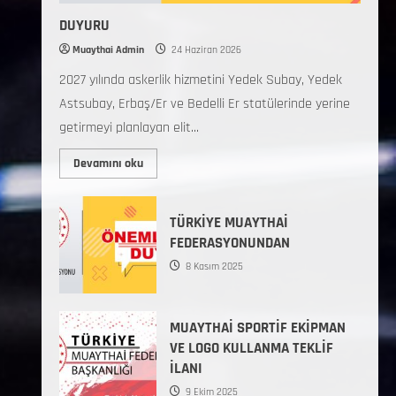
DUYURU
Muaythai Admin
24 Haziran 2026
2027 yılında askerlik hizmetini Yedek Subay, Yedek
Astsubay, Erbaş/Er ve Bedelli Er statülerinde yerine
getirmeyi planlayan elit...
Devamını oku
TÜRKİYE MUAYTHAİ
FEDERASYONUNDAN
8 Kasım 2025
MUAYTHAİ SPORTİF EKİPMAN
VE LOGO KULLANMA TEKLİF
İLANI
9 Ekim 2025